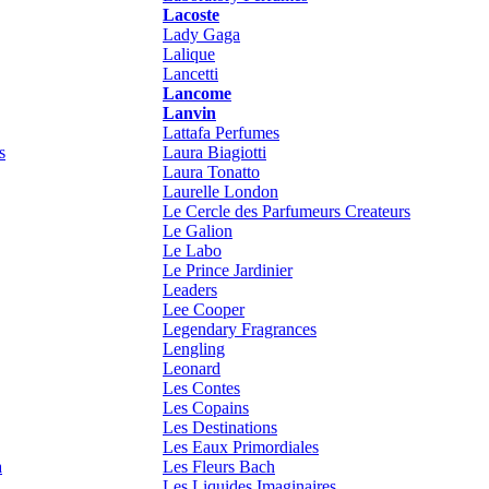
Lacoste
Lady Gaga
Lalique
Lancetti
Lancome
Lanvin
Lattafa Perfumes
s
Laura Biagiotti
Laura Tonatto
Laurelle London
Le Cercle des Parfumeurs Createurs
Le Galion
Le Labo
Le Prince Jardinier
Leaders
Lee Cooper
Legendary Fragrances
Lengling
Leonard
Les Contes
Les Copains
Les Destinations
Les Eaux Primordiales
a
Les Fleurs Bach
Les Liquides Imaginaires