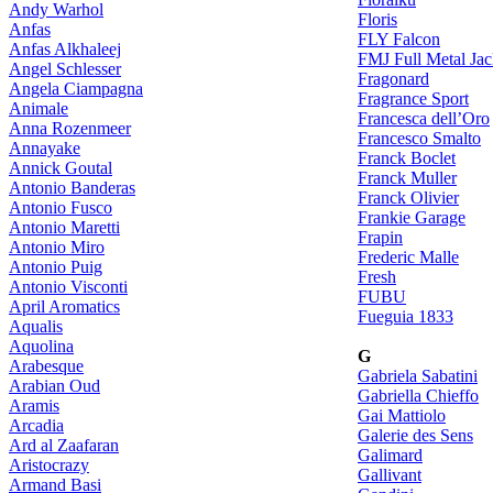
Andy Warhol
Floris
Anfas
FLY Falcon
Anfas Alkhaleej
FMJ Full Metal Jac
Angel Schlesser
Fragonard
Angela Ciampagna
Fragrance Sport
Animale
Francesca dell’Oro
Anna Rozenmeer
Francesco Smalto
Annayake
Franck Boclet
Annick Goutal
Franck Muller
Antonio Banderas
Franck Olivier
Antonio Fusco
Frankie Garage
Antonio Maretti
Frapin
Antonio Miro
Frederic Malle
Antonio Puig
Fresh
Antonio Visconti
FUBU
April Aromatics
Fueguia 1833
Aqualis
Aquolina
G
Arabesque
Gabriela Sabatini
Arabian Oud
Gabriella Chieffo
Aramis
Gai Mattiolo
Arcadia
Galerie des Sens
Ard al Zaafaran
Galimard
Aristocrazy
Gallivant
Armand Basi