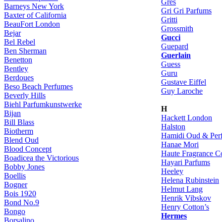
Gres
Barneys New York
Gri Gri Parfums
Baxter of California
Gritti
BeauFort London
Grossmith
Bejar
Gucci
Bel Rebel
Guepard
Ben Sherman
Guerlain
Benetton
Guess
Bentley
Guru
Berdoues
Gustave Eiffel
Beso Beach Perfumes
Guy Laroche
Beverly Hills
Biehl Parfumkunstwerke
H
Bijan
Hackett London
Bill Blass
Halston
Biotherm
Hamidi Oud & Per
Blend Oud
Hanae Mori
Blood Concept
Haute Fragrance 
Boadicea the Victorious
Hayari Parfums
Bobby Jones
Heeley
Boellis
Helena Rubinstein
Bogner
Helmut Lang
Bois 1920
Henrik Vibskov
Bond No.9
Henry Cotton’s
Bongo
Hermes
Borsalino