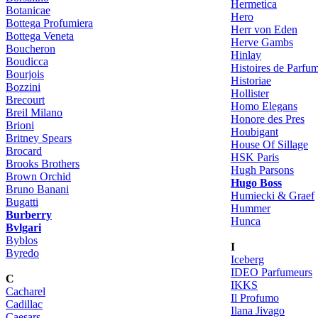
Hermetica
Botanicae
Hero
Bottega Profumiera
Herr von Eden
Bottega Veneta
Herve Gambs
Boucheron
Hinlay
Boudicca
Histoires de Parfu
Bourjois
Historiae
Bozzini
Hollister
Brecourt
Homo Elegans
Breil Milano
Honore des Pres
Brioni
Houbigant
Britney Spears
House Of Sillage
Brocard
HSK Paris
Brooks Brothers
Hugh Parsons
Brown Orchid
Hugo Boss
Bruno Banani
Humiecki & Graef
Bugatti
Hummer
Burberry
Hunca
Bvlgari
Byblos
I
Byredo
Iceberg
IDEO Parfumeurs
C
IKKS
Cacharel
Il Profumo
Cadillac
Ilana Jivago
Caesars