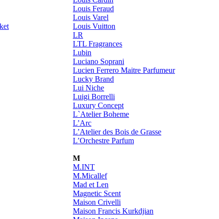
Louis Feraud
Louis Varel
ket
Louis Vuitton
LR
LTL Fragrances
Lubin
Luciano Soprani
Lucien Ferrero Maitre Parfumeur
Lucky Brand
Lui Niche
Luigi Borrelli
Luxury Concept
L`Atelier Boheme
L’Arc
L’Atelier des Bois de Grasse
L’Orchestre Parfum
M
M.INT
M.Micallef
Mad et Len
Magnetic Scent
Maison Crivelli
Maison Francis Kurkdjian