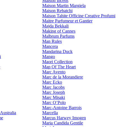
Maison Incens
Maison Martin Margiela
Maison Rebatchi
Maison Tahite Officine Creative Profumi
Maitre Parfumeur et Gantier
Majda Bekkali
Making of Cannes
Malbrum Parfums
Man Rules
Mancera
Mandarina Duck
i
Mango
Maori Collection
e
Map Of The Heart
Marc Avento
Marc de la Morandiere
Marc Ecko
Marc Jacobs
Marc Joseph
Marc Misaki
Marc O’Polo
Marc-Antoine Barrois
Australia
Marcella
me
Marcus Harwey Imogen
Maria Candida Gentile