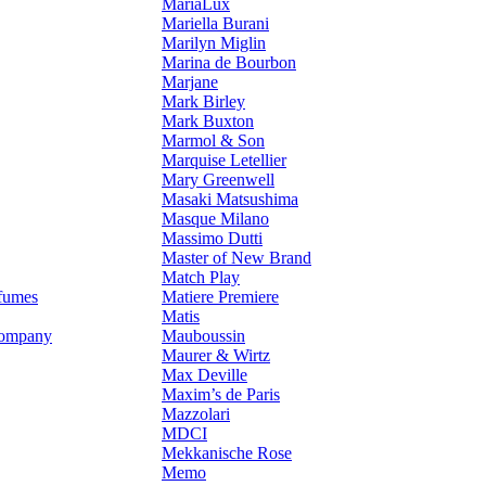
MariaLux
Mariella Burani
Marilyn Miglin
Marina de Bourbon
Marjane
Mark Birley
Mark Buxton
Marmol & Son
Marquise Letellier
Mary Greenwell
Masaki Matsushima
Masque Milano
Massimo Dutti
Master of New Brand
Match Play
fumes
Matiere Premiere
Matis
Company
Mauboussin
Maurer & Wirtz
Max Deville
Maxim’s de Paris
Mazzolari
MDCI
Mekkanische Rose
Memo