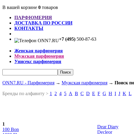
В вашей корзине
0
товаров
ПАРФЮМЕРИЯ
ДОСТАВКА ПО РОССИИ
КОНТАКТЫ
+7 (495)
500-87-63
Женская парфюмерия
Мужская парфюмерия
Унисекс парфюмерия
ONN7.RU - Парфюмерия
→
Мужская парфюмерия
→
Поиск по
Бренды по алфавиту >
1
2
4
5
A
B
C
D
E
F
G
H
I
J
K
L
1
Dear Diary
100 Bon
Decleor