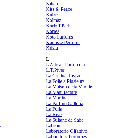
Kilian
Kiss & Peace
Knize
Kolmaz
Korloff Paris
Korres
Koto Parfums
Koutisse Perfume
Krizia
L
L Artisan Parfumeur
L.T.Piver
La Collina Toscana
La Folie a Plusieurs
La Maison de la Vanille
La Manufacture
La Martina
La Parfum Galleria
La Perla
La Rive
La Sultane de Saba
s
Labeau
Laboratorio Olfattivo
Laboratory Perfumes