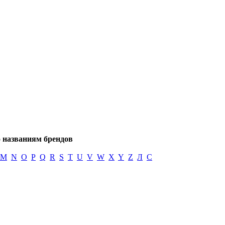
 названиям брендов
M
N
O
P
Q
R
S
T
U
V
W
X
Y
Z
Л
С