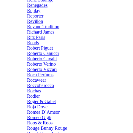
Renegades
Replay
Reporter
Revillon
Reyane Tradition
Richard James
Ritz Paris
Roads
Robert Piguet
Roberto Capucci
Roberto Cavalli
Roberto Verino
Roberto Vizzari
Roca Perfums
Rocawear
Roccobarocco
Rochas
Rodier
Roger & Gallet
Roja Dove
Romea D`Ameor
Romeo Gigli
Roos & Roos
Rouge Bunny Rouge