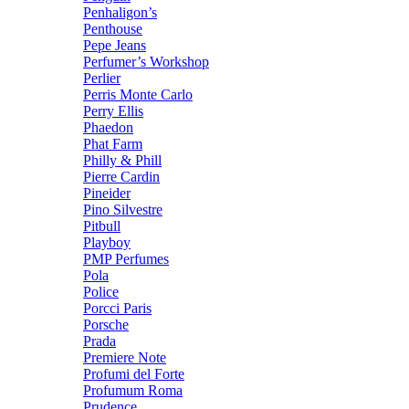
Penhaligon’s
Penthouse
Pepe Jeans
Perfumer’s Workshop
Perlier
Perris Monte Carlo
Perry Ellis
Phaedon
Phat Farm
Philly & Phill
Pierre Cardin
Pineider
Pino Silvestre
Pitbull
Playboy
PMP Perfumes
Pola
Police
Porcci Paris
Porsche
Prada
Premiere Note
Profumi del Forte
Profumum Roma
Prudence