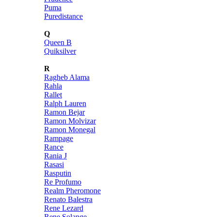
Puma
Puredistance
Q
Queen B
Quiksilver
R
Ragheb Alama
Rahla
Rallet
Ralph Lauren
Ramon Bejar
Ramon Molvizar
Ramon Monegal
Rampage
Rance
Rania J
Rasasi
Rasputin
Re Profumo
Realm Pheromone
Renato Balestra
Rene Lezard
Rene Solange