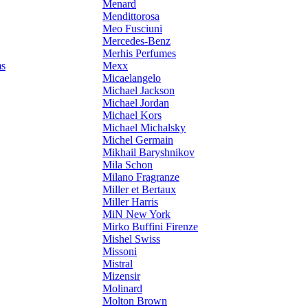
Menard
Mendittorosa
Meo Fusciuni
Mercedes-Benz
Merhis Perfumes
ms
Mexx
Micaelangelo
Michael Jackson
Michael Jordan
Michael Kors
Michael Michalsky
Michel Germain
Mikhail Baryshnikov
Mila Schon
Milano Fragranze
Miller et Bertaux
Miller Harris
MiN New York
Mirko Buffini Firenze
Mishel Swiss
Missoni
Mistral
Mizensir
Molinard
Molton Brown