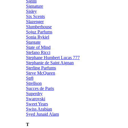
Sigilli
Signature
Sisley
Six Scents
Slazenger
Slumberhouse
Sojuz Parfums
Sonia Rykiel
Stargate
State of Mind
Stefano Ricci
Stephane Humbert Lucas 777
Stephanie de Saint Aignan
Sterling Parfums
Steve McQueen
Str8
Strellson
Succes de Paris
Superdry
Swarovski
Sweet Years
Swiss Arabian
Syed Junaid Alam
T