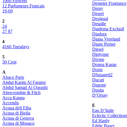
1000 Flowers
Demeter Fragrance
12 Parfumeurs Francais
Deray
19-69
Desert
Desigual
2
Detaille
24
Diadema Exclusif
27 87
Diadora
Diana Vreeland
4
Diane Pernet
4160 Tuesdays
Diesel
Diptyque
5
Divine
50 Cent
Donna Karan
Dorin
A
DSquared2
Abaco Paris
Ducati
Abdul Karim Al Faransi
Dupont
Abdul Samad Al Qurashi
Dusita
Abercrombie & Fitch
D’Orsay
Acca Kappa
Accendis
E
Acqua dell Elba
Eau D’Italie
Acqua di Biella
Eclectic Collection
Acqua di Genova
Ed Hardy
Acqua di Monaco
Eddie Bauer