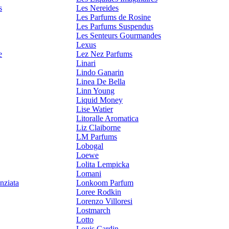
s
Les Nereides
Les Parfums de Rosine
Les Parfums Suspendus
Les Senteurs Gourmandes
Lexus
e
Lez Nez Parfums
Linari
Lindo Ganarin
Linea De Bella
Linn Young
Liquid Money
Lise Watier
Litoralle Aromatica
Liz Claiborne
LM Parfums
Lobogal
Loewe
Lolita Lempicka
Lomani
nziata
Lonkoom Parfum
Loree Rodkin
Lorenzo Villoresi
Lostmarch
Lotto
Louis Cardin