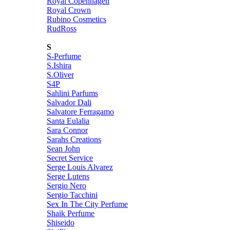
Royal Copenhagen
Royal Crown
Rubino Cosmetics
RudRoss
S
S-Perfume
S.Ishira
S.Oliver
S4P
Sahlini Parfums
Salvador Dali
Salvatore Ferragamo
Santa Eulalia
Sara Connor
Sarahs Creations
Sean John
Secret Service
Serge Louis Alvarez
Serge Lutens
Sergio Nero
Sergio Tacchini
Sex In The City Perfume
Shaik Perfume
Shiseido