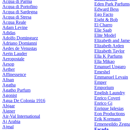
Acqua di Parma
Eden Park Parfums
Acqua di Portofino
Edward Bess
Acqua di Sardegna
Ego Facto
Acqua di Stresa
Eight & Bob
Acqua Reale
El Charro
Adam Levine
Elie Saab
Adidas
Elite Model
Adolfo Dominguez
Elizabeth and Jame
Adriano Domianni
Elizabeth Arden
Aedes de Venustas
Elizabeth Taylor
Aerin Lauder
Ella K Parfums
Aeropostale
Ella Mikao
Aesop
Emanuel Ungaro
Aether
Emeshel
Affinessence
Emmanuel Levain
Afnan
Emper
Agatha
Emporium
Agatho Parfum
English Laundry
Agonist
Enrico Coveri
Agua De Colonia 1916
Enrico Gi
Ahjaar
Enrique Iglesias
Aigner
Eon Productions
Air-Val International
Erik Kormann
Aj Arabia
Ermenegildo Zegn
Ajmal
Escada