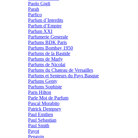
Paolo Gigli
Parah
Parfico
Parfum d`Interdits
Parfum d’Empire
Parfum XXI
Parfumerie Generale
Parfums BDK Paris
Parfums Bombay 1950
Parfums de la Bastide
Parfums de Marly
Parfums de Nicolai
Parfums du Chateau de Versailles
Parfums et Senteurs du Pays Basque
Parfums Genty
Parfums Sophiste
Paris Hilton
Parle Moi de Parfum
Pascal Morabito
Patrick Dempsey
Paul Emilien
Paul Sebastian
Paul Smith
Payot
Penguin