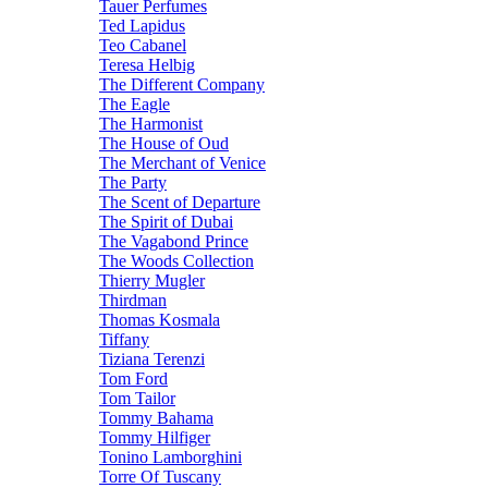
Tauer Perfumes
Ted Lapidus
Teo Cabanel
Teresa Helbig
The Different Company
The Eagle
The Harmonist
The House of Oud
The Merchant of Venice
The Party
The Scent of Departure
The Spirit of Dubai
The Vagabond Prince
The Woods Collection
Thierry Mugler
Thirdman
Thomas Kosmala
Tiffany
Tiziana Terenzi
Tom Ford
Tom Tailor
Tommy Bahama
Tommy Hilfiger
Tonino Lamborghini
Torre Of Tuscany