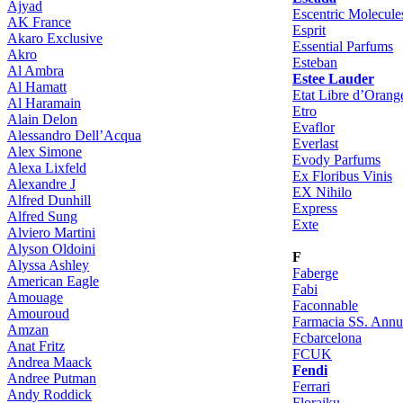
Ajyad
Escentric Molecule
AK France
Esprit
Akaro Exclusive
Essential Parfums
Akro
Esteban
Al Ambra
Estee Lauder
Al Hamatt
Etat Libre d’Orang
Al Haramain
Etro
Alain Delon
Evaflor
Alessandro Dell’Acqua
Everlast
Alex Simone
Evody Parfums
Alexa Lixfeld
Ex Floribus Vinis
Alexandre J
EX Nihilo
Alfred Dunhill
Express
Alfred Sung
Exte
Alviero Martini
Alyson Oldoini
F
Alyssa Ashley
Faberge
American Eagle
Fabi
Amouage
Faconnable
Amouroud
Farmacia SS. Annu
Amzan
Fcbarcelona
Anat Fritz
FCUK
Andrea Maack
Fendi
Andree Putman
Ferrari
Andy Roddick
Floraiku