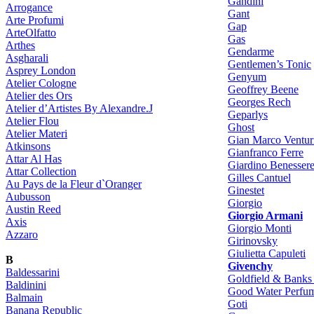
Gandini
Arrogance
Gant
Arte Profumi
Gap
ArteOlfatto
Gas
Arthes
Gendarme
Asgharali
Gentlemen’s Tonic
Asprey London
Genyum
Atelier Cologne
Geoffrey Beene
Atelier des Ors
Georges Rech
Atelier d’Artistes By Alexandre.J
Geparlys
Atelier Flou
Ghost
Atelier Materi
Gian Marco Ventur
Atkinsons
Gianfranco Ferre
Attar Al Has
Giardino Benesser
Attar Collection
Gilles Cantuel
Au Pays de la Fleur d`Oranger
Ginestet
Aubusson
Giorgio
Austin Reed
Giorgio Armani
Axis
Giorgio Monti
Azzaro
Girinovsky
Giulietta Capuleti
B
Givenchy
Baldessarini
Goldfield & Banks 
Baldinini
Good Water Perfu
Balmain
Goti
Banana Republic