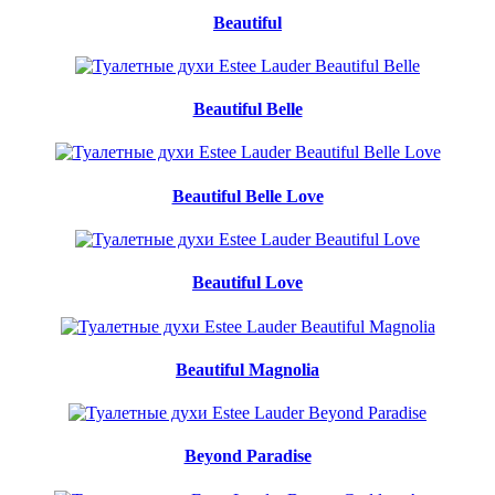
Beautiful
Beautiful Belle
Beautiful Belle Love
Beautiful Love
Beautiful Magnolia
Beyond Paradise