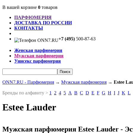
В вашей корзине
0
товаров
ПАРФЮМЕРИЯ
ДОСТАВКА ПО РОССИИ
КОНТАКТЫ
+7 (495)
500-87-63
Женская парфюмерия
Мужская парфюмерия
Унисекс парфюмерия
ONN7.RU - Парфюмерия
→
Мужская парфюмерия
→
Estee La
Бренды по алфавиту >
1
2
4
5
A
B
C
D
E
F
G
H
I
J
K
L
Estee Lauder
Мужская парфюмерия Estee Lauder - Эс