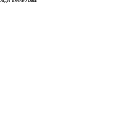
дойдет именно Вам!