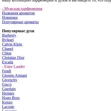
нашу коллекцию парфюмерии и духов и вы найдете то, что по
- Мужская парфюмерия
Названия ароматов
Новинки
Популярные ароматы
Популярные духи
Burberry
Bvlgari
Calvin Klein
Chanel
Chloe
Christian Dior
Escada
- Estee Lauder
Fendi
Giorgio Armani
Givenchy
Gucci
Guerlain
Hermes
Hugo Boss
Kenzo
Lacoste