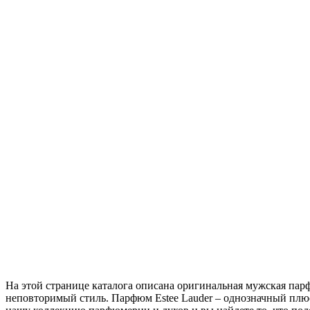
На этой странице каталога описана оригинальная мужская парф
неповторимый стиль. Парфюм Estee Lauder – однозначный плю