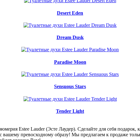
Desert Eden
Dream Dusk
Paradise Moon
Sensuous Stars
Tender Light
юмерия Estee Lauder (Эсте Лаудер). Сделайте для себя подарок,
с вашему превосходному образу! Мы предлагаем к продаже тол